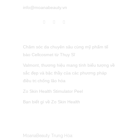
info@moanabeauty.vn
LATEST POST
Chăm sóc da chuyên sâu cùng mỹ phẩm tế
bào Cellcosmet từ Thụy Sĩ
Valmont, thương hiệu mang tính biểu tượng về
sắc đẹp và bậc thầy của các phương pháp
điều trị chống lão hóa
Zo Skin Health Stimulator Peel
Bạn biết gì về Zo Skin Health
CONTACT US
MoanaBeauty Trung Hòa: