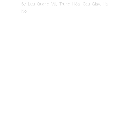
67 Lưu Quang Vũ, Trung Hòa, Cau Giay, Ha
Noi
TO MOANA
@ MoanaBeauty.vn – All Rights