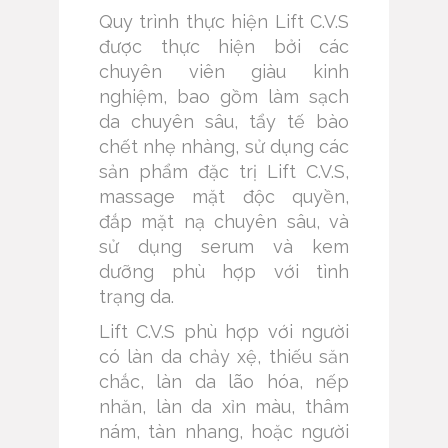
Quy trình thực hiện Lift C.V.S
được thực hiện bởi các
chuyên viên giàu kinh
nghiệm, bao gồm làm sạch
da chuyên sâu, tẩy tế bào
chết nhẹ nhàng, sử dụng các
sản phẩm đặc trị Lift C.V.S,
massage mặt độc quyền,
đắp mặt nạ chuyên sâu, và
sử dụng serum và kem
dưỡng phù hợp với tình
trạng da.
Lift C.V.S phù hợp với người
có làn da chảy xệ, thiếu săn
chắc, làn da lão hóa, nếp
nhăn, làn da xỉn màu, thâm
nám, tàn nhang, hoặc người