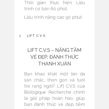
Thời gian thực hiện: Liệu
trình cơ bản 60 phút,
Liệu trình nâng cao 90 phút.
LIFT C.V.S
LIFT C.V.S – NÂNG TẦM
VẺ ĐẸP, ĐÁNH THỨC
THANH XUÂN
Bạn khao khát một làn da
săn chắc, thon gọn và tươi
trẻ rạng ngời? Lift C.V.S của
Biologique Recherche chính
là giải pháp hoàn hảo, giúp
bạn đánh thức vẻ đẹp tiềm