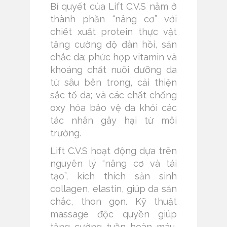
Bí quyết của Lift C.V.S nằm ở
thành phần “nâng cơ” với
chiết xuất protein thực vật
tăng cường độ đàn hồi, săn
chắc da; phức hợp vitamin và
khoáng chất nuôi dưỡng da
từ sâu bên trong, cải thiện
sắc tố da; và các chất chống
oxy hóa bảo vệ da khỏi các
tác nhân gây hại từ môi
trường.
Lift C.V.S hoạt động dựa trên
nguyên lý “nâng cơ và tái
tạo”, kích thích sản sinh
collagen, elastin, giúp da săn
chắc, thon gọn. Kỹ thuật
massage độc quyền giúp
tăng cường tuần hoàn máu,