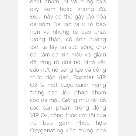
chất chậm lại và cung cấp
oxy kém hoặc không đủ.
Điều này có thể gây lão hóa
da sớm. Da tạo ra ít tế bào
hơn và những tế bào chất
lượng thấp, có ảnh hưởng
lớn, là lấy lại sức sống cho
da, làm da xỉn màu và giảm
độ rạng rỡ của nó. Nhờ kết
cấu nứt nẻ sáng tạo và công
thức độc đáo, Booster VIP
O2 là một cuộc cách mạng
trong các liệu pháp chăm
sóc da mặt. Giống như tất cả
các sản phẩm trong dòng
VIP O2, công thức cốt lõi của
nó bao gồm Phức hợp
Oxygenating đặc trưng cho