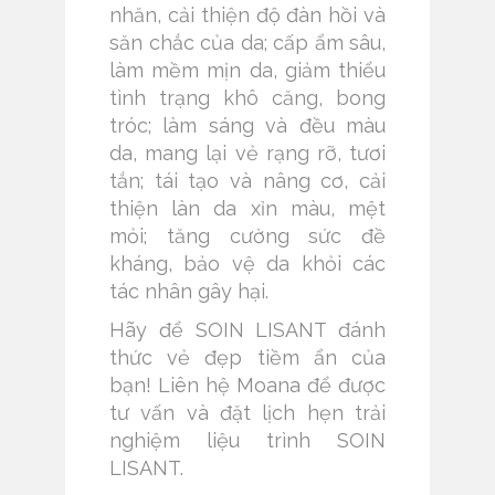
nhăn, cải thiện độ đàn hồi và
săn chắc của da; cấp ẩm sâu,
làm mềm mịn da, giảm thiểu
tình trạng khô căng, bong
tróc; làm sáng và đều màu
da, mang lại vẻ rạng rỡ, tươi
tắn; tái tạo và nâng cơ, cải
thiện làn da xỉn màu, mệt
mỏi; tăng cường sức đề
kháng, bảo vệ da khỏi các
tác nhân gây hại.
Hãy để SOIN LISANT đánh
thức vẻ đẹp tiềm ẩn của
bạn! Liên hệ Moana để được
tư vấn và đặt lịch hẹn trải
nghiệm liệu trình SOIN
LISANT.