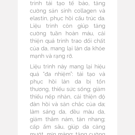
trình tái tạo tế bào, tăng
cường sản sinh collagen và
elastin, phục hồi cấu trúc da.
Liệu trình còn giúp tăng
cường tuần hoàn máu, cải
thiện quá trình trao đổi chất
của da, mang lại làn da khỏe
mạnh và rạng rỡ.
Liệu trình này mang lại hiệu
quả “đa nhiệm”: tái tạo và
phục hồi làn da bị tổn
thương, thiếu sức sống; giảm
thiểu nếp nhăn, cải thiện độ
đàn hồi và săn chắc của da;
làm sáng da, đều màu da,
giảm thâm nám, tàn nhang;
cấp ẩm sâu, giúp da căng
mướt, mịn màng; tăng cường