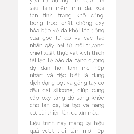
yếu tố dưỡng ẩm cấp ẩm
sâu, làm mềm mịn da, xóa
tan tình trạng khô căng,
bong tróc; chất chống oxy
hóa bảo vệ da khỏi tác động
của gốc tự do và các tác
nhân gây hại từ môi trường;
chiết xuất thực vật kích thích
tái tạo tế bào da, tăng cường
độ đàn hồi, làm mờ nếp
nhăn; và đặc biệt là dung
dịch dạng bọt và găng tay có
đầu gai silicone, giúp cung
cấp oxy tăng độ sáng khỏe
cho làn da, tái tạo và nâng
cơ, cải thiện làn da xỉn màu.
Liệu trình này mang lại hiệu
quả vượt trội: làm mờ nếp