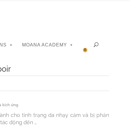
NS
MOANA ACADEMY
0
oir
à kích ứng
dành cho tình trạng da nhạy cảm và bị phản
 tác động đến …