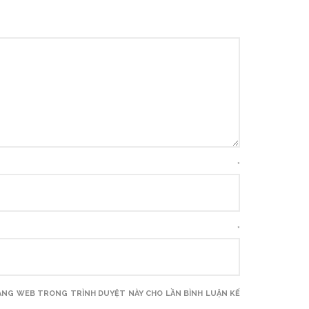
ÊN
*
MAIL
*
TRANG WEB TRONG TRÌNH DUYỆT NÀY CHO LẦN BÌNH LUẬN KẾ