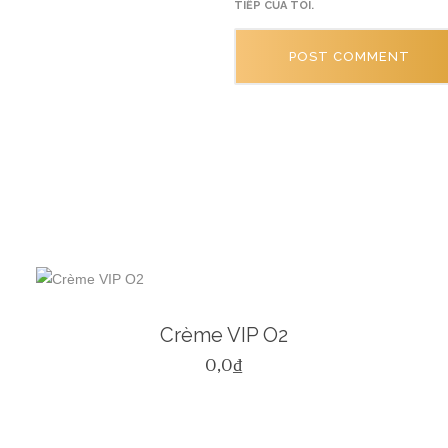
TIẾP CỦA TÔI.
Crème VIP O2
0,0
₫