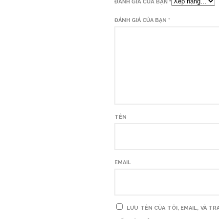
ĐÁNH GIÁ CỦA BẠN
*
ĐÁNH GIÁ CỦA BẠN
*
T
E
LƯU TÊN CỦA TÔI, EMAIL, VÀ 