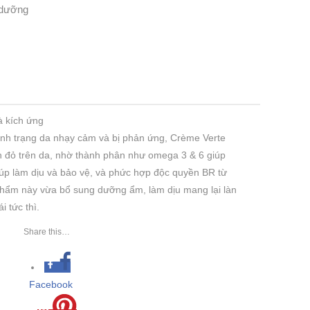
 dưỡng
à kích ứng
tình trạng da nhạy cảm và bị phản ứng, Crème Verte
n đỏ trên da, nhờ thành phân như omega 3 & 6 giúp
iúp làm dịu và bảo vệ, và phức hợp độc quyền BR từ
n phẩm này vừa bổ sung dưỡng ẩm, làm dịu mang lại làn
i tức thì.
Share this…
Facebook