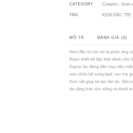
Creams - Kem
CATEGORY
KEM ĐẶC TRỊ
TAG
MÔ TẢ
ĐÁNH GIÁ (0)
Kem đặc trị cho da bị phản ứng v
Được thiết kế đặc biệt dành cho 
Espoir tác động đến mục tiêu mẩ
sửa chữa bổ sung lipid, rau má g
thực vật giúp tái tạo làn da. Sả
da căng tràn sức sống và thoải má