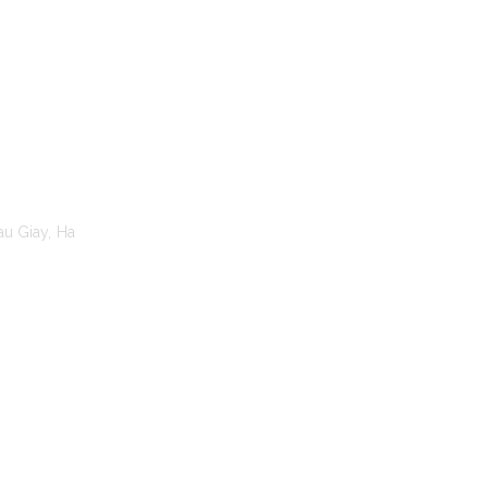
TO MOANA
au Giay, Ha