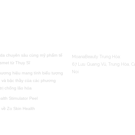
POST
CONTACT US
da chuyên sâu cùng mỹ phẩm tế
MoanaBeauty Trung Hòa:
smet từ Thụy Sĩ
67 Lưu Quang Vũ, Trung Hòa, C
Noi
hương hiệu mang tính biểu tượng
 và bậc thầy của các phương
trị chống lão hóa
alth Stimulator Peel
ì về Zo Skin Health