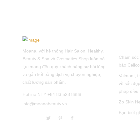
LATEST 
Moana, với hệ thống Hair Salon, Healthy,
Chăm sóc 
Beauty & Spa và Cosmetics Shop luôn nỗ
bào Cellco
lực mang đến quý khách hàng sự hài lòng
và gắn kết bằng dịch vụ chuyên nghiệp,
Valmont, t
chất lượng sản phẩm.
về sắc đẹp
pháp điều 
Hotline NTY +84 83 528 8888
Zo Skin He
info@moanabeauty.vn
Bạn biết g