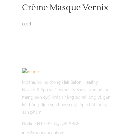
Crème Masque Vernix
0,0
₫
Moana, với hệ thống Hair Salon, Healthy,
Beauty & Spa và Cosmetics Shop luôn nỗ lực
mang đến quý khách hàng sự hài lòng và gắn
kết bằng dịch vụ chuyên nghiệp, chất lượng
sản phẩm.
Hotline NTY +84 83 528 8888
info@moanabeauty.vn