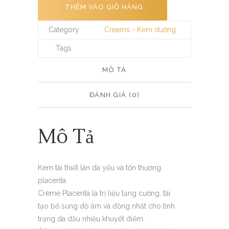
THÊM VÀO GIỎ HÀNG
Category
Creams - Kem dưỡng
Tags
MÔ TẢ
ĐÁNH GIÁ (0)
Mô Tả
Kem tái thiết làn da yếu và tổn thương
placenta
Crème Placenta là trị liệu tăng cường, tái
tạo bổ sung độ ẩm và đồng nhất cho tình
trạng da dầu nhiều khuyết điểm.