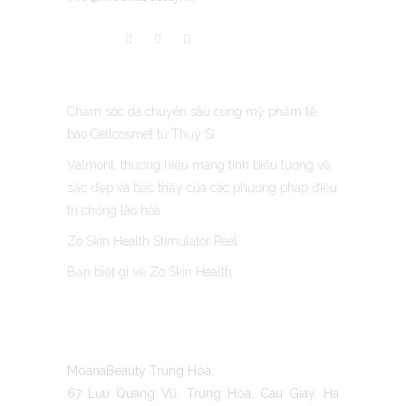
LATEST POST
Chăm sóc da chuyên sâu cùng mỹ phẩm tế
bào Cellcosmet từ Thụy Sĩ
Valmont, thương hiệu mang tính biểu tượng về
sắc đẹp và bậc thầy của các phương pháp điều
trị chống lão hóa
Zo Skin Health Stimulator Peel
Bạn biết gì về Zo Skin Health
CONTACT US
MoanaBeauty Trung Hòa:
67 Lưu Quang Vũ, Trung Hòa, Cau Giay, Ha