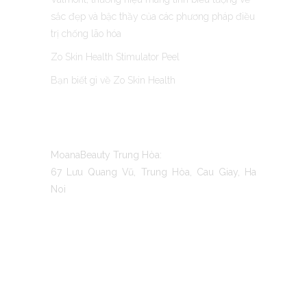
sắc đẹp và bậc thầy của các phương pháp điều
trị chống lão hóa
Zo Skin Health Stimulator Peel
Bạn biết gì về Zo Skin Health
CONTACT US
MoanaBeauty Trung Hòa:
67 Lưu Quang Vũ, Trung Hòa, Cau Giay, Ha
Noi
TO MOANA