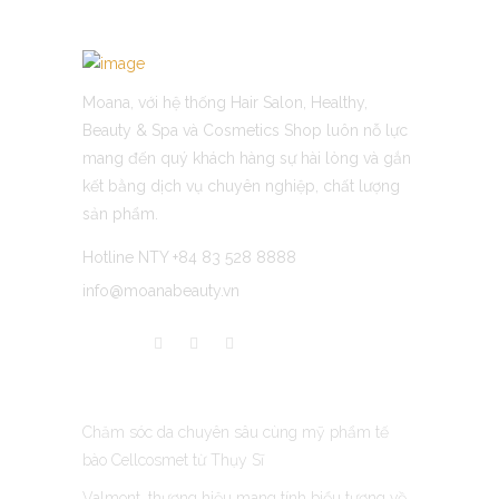
Moana, với hệ thống Hair Salon, Healthy,
Beauty & Spa và Cosmetics Shop luôn nỗ lực
mang đến quý khách hàng sự hài lòng và gắn
kết bằng dịch vụ chuyên nghiệp, chất lượng
sản phẩm.
Hotline NTY +84 83 528 8888
info@moanabeauty.vn
LATEST POST
Chăm sóc da chuyên sâu cùng mỹ phẩm tế
bào Cellcosmet từ Thụy Sĩ
Valmont, thương hiệu mang tính biểu tượng về