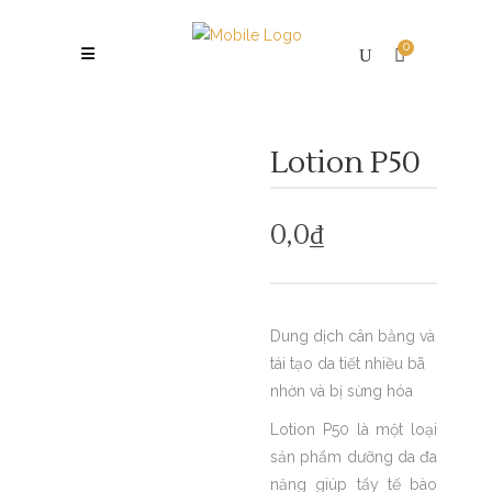
0
Lotion P50
0,0
₫
Dung dịch cân bằng và
tái tạo da tiết nhiều bã
nhờn và bị sừng hóa
Lotion P50 là một loại
sản phẩm dưỡng da đa
năng giúp tẩy tế bào