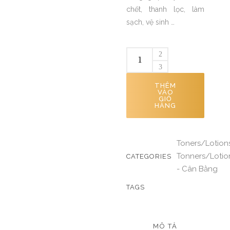
chết, thanh lọc, làm
sạch, vệ sinh …
THÊM
VÀO
GIỎ
HÀNG
Toners/Lotion
Tonners/Lotio
CATEGORIES
- Cân Bằng
TAGS
MÔ TẢ