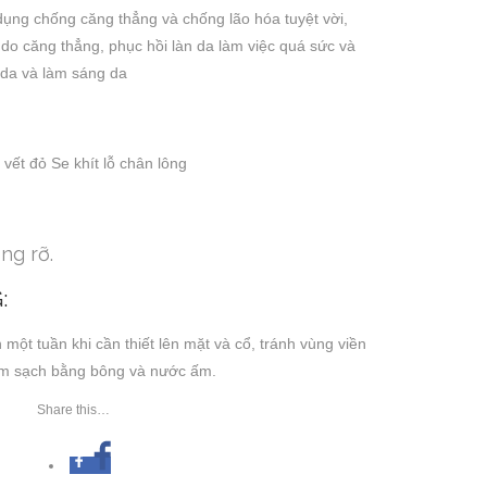
 dụng chống căng thẳng và chống lão hóa tuyệt vời,
 do căng thẳng, phục hồi làn da làm việc quá sức và
a da và làm sáng da
ết đỏ Se khít lỗ chân lông
ng rỡ.
:
một tuần khi cần thiết lên mặt và cổ, tránh vùng viền
m sạch bằng bông và nước ấm.
Share this…