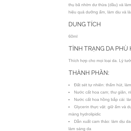
thụ bã nhờn dư thừa (dầu) và là
hiệu quả dưỡng ẩm, làm dịu và là
DUNG TÍCH
60ml
TÌNH TRẠNG DA PHÙ
Thích hợp cho mọi loại da. Lý tư
THÀNH PHẦN:
Đất sét tự nhiên: thấm hút, làm
Nước cất hoa cam; thư giãn, n
Nước cất hoa hồng bắp cải: l
Glycerin thực vật: giữ ẩm và
màng hydrolipidic
Dẫn xuất cam thảo: làm dịu d
làm sáng da