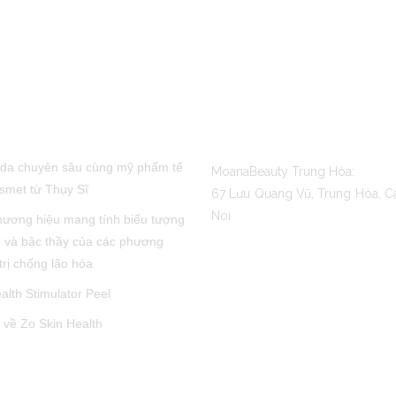
POST
CONTACT US
da chuyên sâu cùng mỹ phẩm tế
MoanaBeauty Trung Hòa:
smet từ Thụy Sĩ
67 Lưu Quang Vũ, Trung Hòa, C
Noi
hương hiệu mang tính biểu tượng
 và bậc thầy của các phương
trị chống lão hóa
alth Stimulator Peel
ì về Zo Skin Health