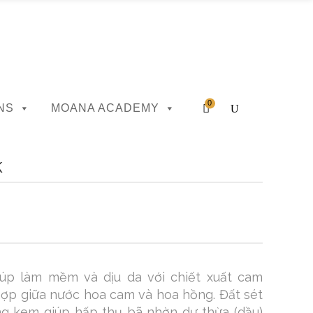
0
NS
MOANA ACADEMY
k
iúp làm mềm và dịu da với chiết xuất cam
 hợp giữa nước hoa cam và hoa hồng. Đất sét
ng kem giúp hấp thụ bã nhờn dư thừa (dầu)