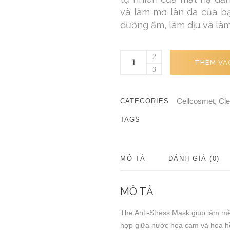
và làm mờ làn da của b
dưỡng ẩm, làm dịu và làm
THÊM VÀ
Cellcosmet
Cle
CATEGORIES
,
TAGS
MÔ TẢ
ĐÁNH GIÁ (0)
MÔ TẢ
The Anti-Stress Mask giúp làm mề
hợp giữa nước hoa cam và hoa hồ