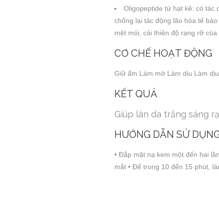
Oligopeptide từ hạt kê: có tác
chống lại tác động lão hóa tế bào
mệt mỏi, cải thiện độ rạng rỡ củ
CƠ CHẾ HOẠT ĐỘNG
Giữ ẩm Làm mờ Làm dịu Làm dịu v
KẾT QUẢ
Giúp làn da trắng sáng rạ
HƯỚNG DẪN SỬ DỤNG
• Đắp mặt nạ kem một đến hai lần 
mắt • Để trong 10 đến 15 phút, là