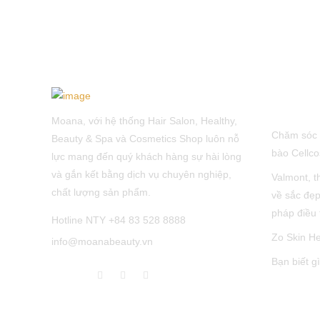
LATEST 
Moana, với hệ thống Hair Salon, Healthy,
Chăm sóc 
Beauty & Spa và Cosmetics Shop luôn nỗ
bào Cellco
lực mang đến quý khách hàng sự hài lòng
và gắn kết bằng dịch vụ chuyên nghiệp,
Valmont, t
chất lượng sản phẩm.
về sắc đẹp
pháp điều 
Hotline NTY +84 83 528 8888
Zo Skin He
info@moanabeauty.vn
Bạn biết g