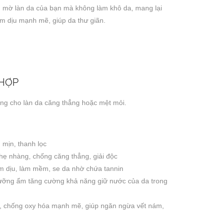
m mờ làn da của bạn mà không làm khô da, mang lại
m dịu mạnh mẽ, giúp da thư giãn.
 HỢP
ởng cho làn da căng thẳng hoặc mệt mỏi.
 mịn, thanh lọc
hẹ nhàng, chống căng thẳng, giải độc
àm dịu, làm mềm, se da nhờ chứa tannin
 dưỡng ẩm tăng cường khả năng giữ nước của da trong
a, chống oxy hóa mạnh mẽ, giúp ngăn ngừa vết nám,