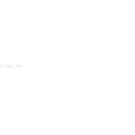
TO MOANA
au Giay, Ha