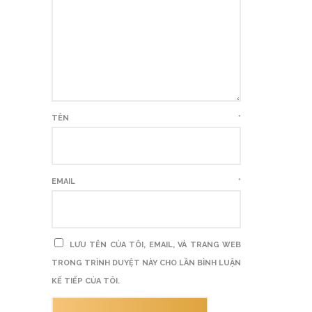
TÊN
*
EMAIL
*
LƯU TÊN CỦA TÔI, EMAIL, VÀ TRANG WEB
TRONG TRÌNH DUYỆT NÀY CHO LẦN BÌNH LUẬN
KẾ TIẾP CỦA TÔI.