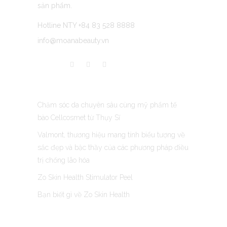
sản phẩm.
Hotline NTY +84 83 528 8888
info@moanabeauty.vn
LATEST POST
Chăm sóc da chuyên sâu cùng mỹ phẩm tế
bào Cellcosmet từ Thụy Sĩ
Valmont, thương hiệu mang tính biểu tượng về
sắc đẹp và bậc thầy của các phương pháp điều
trị chống lão hóa
Zo Skin Health Stimulator Peel
Bạn biết gì về Zo Skin Health
CONTACT US