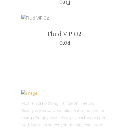
0,0
₫
Fluid VIP O2
0,0
₫
Moana, với hệ thống Hair Salon, Healthy,
Beauty & Spa và Cosmetics Shop luôn nỗ lực
mang đến quý khách hàng sự hài lòng và gắn
kết bằng dịch vụ chuyên nghiệp, chất lượng