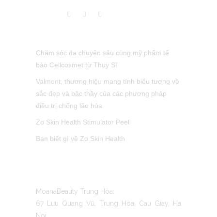
LATEST POST
Chăm sóc da chuyên sâu cùng mỹ phẩm tế
bào Cellcosmet từ Thụy Sĩ
Valmont, thương hiệu mang tính biểu tượng về
sắc đẹp và bậc thầy của các phương pháp
điều trị chống lão hóa
Zo Skin Health Stimulator Peel
Bạn biết gì về Zo Skin Health
CONTACT US
MoanaBeauty Trung Hòa:
67 Lưu Quang Vũ, Trung Hòa, Cau Giay, Ha
Noi