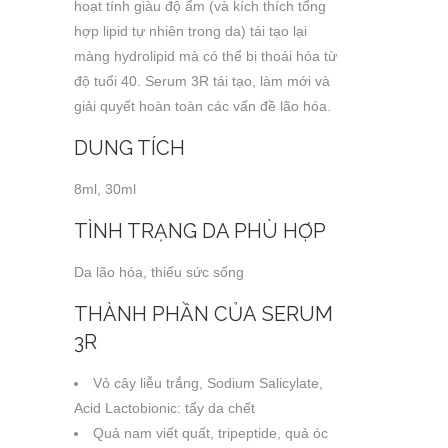
hoạt tính giàu độ ẩm (và kích thích tổng
hợp lipid tự nhiên trong da) tái tạo lại
màng hydrolipid mà có thể bị thoái hóa từ
độ tuổi 40. Serum 3R tái tạo, làm mới và
giải quyết hoàn toàn các vấn đề lão hóa.
DUNG TÍCH
8ml, 30ml
TÌNH TRẠNG DA PHÙ HỢP
Da lão hóa, thiếu sức sống
THÀNH PHẦN CỦA SERUM
3R
Vỏ cây liễu trắng, Sodium Salicylate,
Acid Lactobionic: tẩy da chết
Quả nam viết quất, tripeptide, quả óc