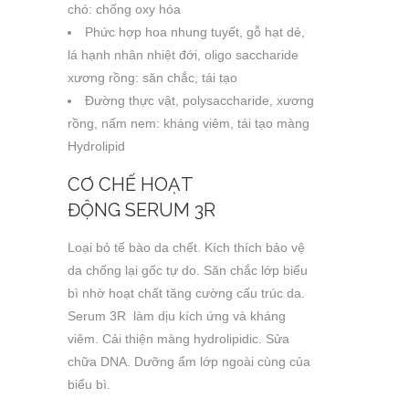
chó: chống oxy hóa
Phức hợp hoa nhung tuyết, gỗ hạt dẻ,
lá hạnh nhân nhiệt đới, oligo saccharide
xương rồng: săn chắc, tái tạo
Đường thực vật, polysaccharide, xương
rồng, nấm nem: kháng viêm, tái tạo màng
Hydrolipid
CƠ CHẾ HOẠT
ĐỘNG SERUM 3R
Loại bỏ tế bào da chết. Kích thích bảo vệ
da chống lại gốc tự do. Săn chắc lớp biểu
bì nhờ hoạt chất tăng cường cấu trúc da.
Serum 3R làm dịu kích ứng và kháng
viêm. Cải thiện màng hydrolipidic. Sửa
chữa DNA. Dưỡng ẩm lớp ngoài cùng của
biểu bì.