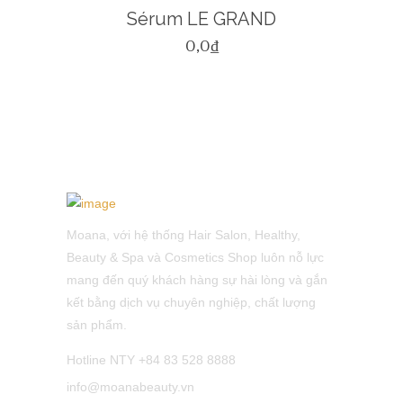
Sérum LE GRAND
0,0
₫
Moana, với hệ thống Hair Salon, Healthy,
Beauty & Spa và Cosmetics Shop luôn nỗ lực
mang đến quý khách hàng sự hài lòng và gắn
kết bằng dịch vụ chuyên nghiệp, chất lượng
sản phẩm.
Hotline NTY +84 83 528 8888
info@moanabeauty.vn