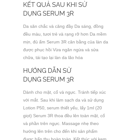
KẾT QUẢ SAU KHI SỬ
DỤNG SERUM 3R
Da săn chắc và căng đầy Da sáng, đồng
đều màu, tươi trẻ và rạng rỡ hơn Da mềm
mịn, đủ ẩm Serum 3R cân bằng của làn da
được phục hồi Vừa ngăn ngừa và sửa
chữa, tái tạo lại làn da lão hóa
HƯỚNG DẪN SỬ
DỤNG SERUM 3R
Dành cho mặt, cổ và ngực. Tránh tiếp xúc
với mắt. Sau khi làm sạch da và sử dụng
Lotion P50, serum thiết yếu, lấy 1ml (20
giọt) Serum 3R thoa đều lên toàn mặt, cổ
và phần trên ngực. Massage nhẹ theo
hướng lên trên cho đến khi sản phẩm
được hấp thụ hoàn toàn. Kết thúc với kem