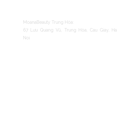
CONTACT US
MoanaBeauty Trung Hòa:
67 Lưu Quang Vũ, Trung Hòa, Cau Giay, Ha
Noi
TO MOANA