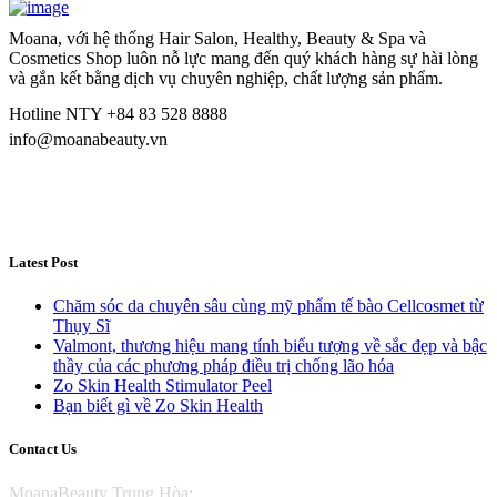
Moana, với hệ thống Hair Salon, Healthy, Beauty & Spa và
Cosmetics Shop luôn nỗ lực mang đến quý khách hàng sự hài lòng
và gắn kết bằng dịch vụ chuyên nghiệp, chất lượng sản phẩm.
Hotline NTY +84 83 528 8888
info@moanabeauty.vn
Latest Post
Chăm sóc da chuyên sâu cùng mỹ phẩm tế bào Cellcosmet từ
Thụy Sĩ
Valmont, thương hiệu mang tính biểu tượng về sắc đẹp và bậc
thầy của các phương pháp điều trị chống lão hóa
Zo Skin Health Stimulator Peel
Bạn biết gì về Zo Skin Health
Contact Us
MoanaBeauty Trung Hòa: