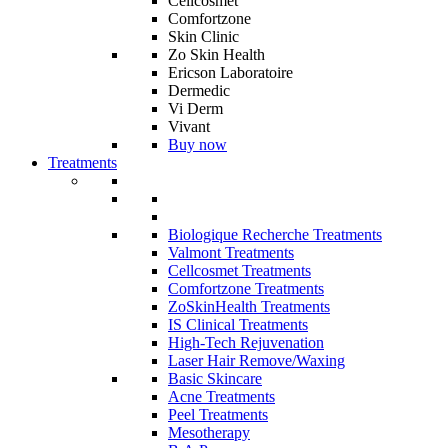
Cellcosmet
Comfortzone
Skin Clinic
Zo Skin Health
Ericson Laboratoire
Dermedic
Vi Derm
Vivant
Buy now
Treatments
Biologique Recherche Treatments
Valmont Treatments
Cellcosmet Treatments
Comfortzone Treatments
ZoSkinHealth Treatments
IS Clinical Treatments
High-Tech Rejuvenation
Laser Hair Remove/Waxing
Basic Skincare
Acne Treatments
Peel Treatments
Mesotherapy