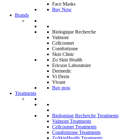
Face Masks
Buy Now
Brands
Biologique Recherche
Valmont
Cellcosmet
Comfortzone
Skin Clinic
Zo Skin Health
Ericson Laboratoire
Dermedic
Vi Derm
Vivant
Buy now
Treatments
Biologique Recherche Treatments
Valmont Treatments
Cellcosmet Treatments
Comfortzone Treatments
ZoSkinHealth Treatments