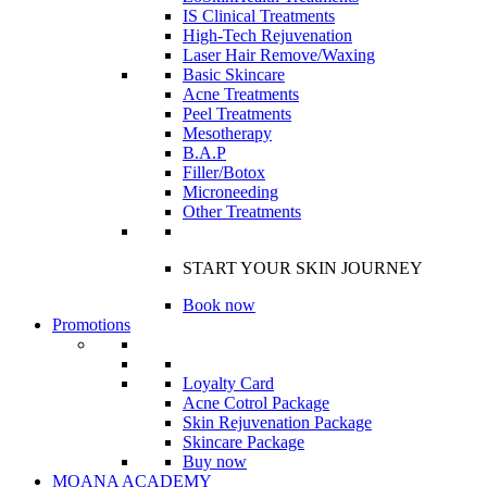
IS Clinical Treatments
High-Tech Rejuvenation
Laser Hair Remove/Waxing
Basic Skincare
Acne Treatments
Peel Treatments
Mesotherapy
B.A.P
Filler/Botox
Microneeding
Other Treatments
START YOUR SKIN JOURNEY
Book now
Promotions
Loyalty Card
Acne Cotrol Package
Skin Rejuvenation Package
Skincare Package
Buy now
MOANA ACADEMY