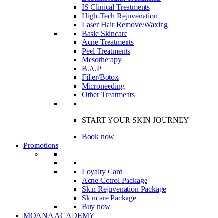
IS Clinical Treatments
High-Tech Rejuvenation
Laser Hair Remove/Waxing
Basic Skincare
Acne Treatments
Peel Treatments
Mesotherapy
B.A.P
Filler/Botox
Microneeding
Other Treatments
START YOUR SKIN JOURNEY
Book now
Promotions
Loyalty Card
Acne Cotrol Package
Skin Rejuvenation Package
Skincare Package
Buy now
MOANA ACADEMY