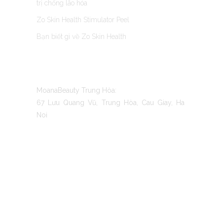
trị chống lão hóa
Zo Skin Health Stimulator Peel
Bạn biết gì về Zo Skin Health
CONTACT US
MoanaBeauty Trung Hòa:
67 Lưu Quang Vũ, Trung Hòa, Cau Giay, Ha
Noi
TO MOANA