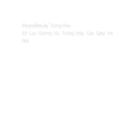
CONTACT US
MoanaBeauty Trung Hòa:
67 Lưu Quang Vũ, Trung Hòa, Cau Giay, Ha
Noi
TO MOANA