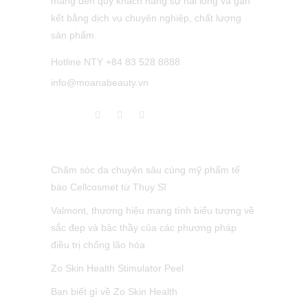
mang đến quý khách hàng sự hài lòng và gắn
kết bằng dịch vụ chuyên nghiệp, chất lượng
sản phẩm.
Hotline NTY +84 83 528 8888
info@moanabeauty.vn
LATEST POST
Chăm sóc da chuyên sâu cùng mỹ phẩm tế
bào Cellcosmet từ Thụy Sĩ
Valmont, thương hiệu mang tính biểu tượng về
sắc đẹp và bậc thầy của các phương pháp
điều trị chống lão hóa
Zo Skin Health Stimulator Peel
Bạn biết gì về Zo Skin Health