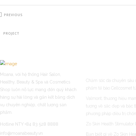
PREVIOUS
PROJECT
LATEST POST
Moana, với hệ thống Hair Salon,
Chăm sóc da chuyên sâu
Healthy, Beauty & Spa và Cosmetics
phẩm tế bào Cellcosmet t
Shop luôn nỗ lực mang đến quý khách
hàng sự hài lòng và gắn kết bằng dịch
Valmont, thương hiệu man
vụ chuyên nghiệp, chất lượng sản
tượng về sắc đẹp và bậc t
phẩm.
phương pháp điều trị chốn
Zo Skin Health Stimulator 
Hotline NTY +84 83 528 8888
info@moanabeauty.vn
Bạn biết gì về Zo Skin Hea