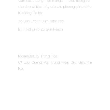
Valmont, thương hiệu mang tính biểu tượng về
sắc đẹp và bậc thầy của các phương pháp điều
trị chống lão hóa
Zo Skin Health Stimulator Peel
Bạn biết gì về Zo Skin Health
CONTACT US
MoanaBeauty Trung Hòa:
67 Lưu Quang Vũ, Trung Hòa, Cau Giay, Ha
Noi
TO MOANA