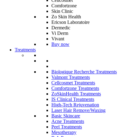
Cellcosmet
Comfortzone
Skin Clinic
Zo Skin Health
Ericson Laboratoire
Dermedic
Vi Derm
Vivant
Buy now
Treatments
Biologique Recherche Treatments
Valmont Treatments
Cellcosmet Treatments
Comfortzone Treatments
ZoSkinHealth Treatments
IS Clinical Treatments
High-Tech Rejuvenation
Laser Hair Remove/Waxing
Basic Skincare
Acne Treatments
Peel Treatments
Mesotherapy