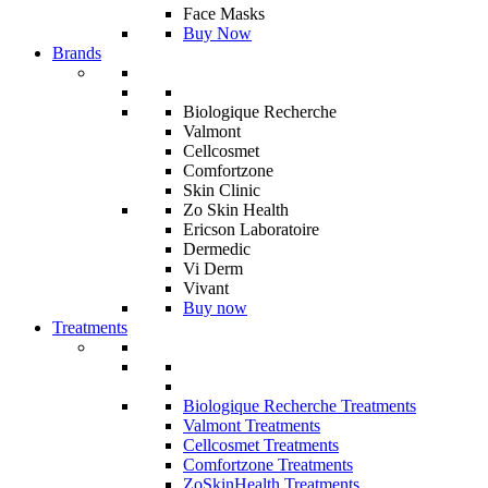
Face Masks
Buy Now
Brands
Biologique Recherche
Valmont
Cellcosmet
Comfortzone
Skin Clinic
Zo Skin Health
Ericson Laboratoire
Dermedic
Vi Derm
Vivant
Buy now
Treatments
Biologique Recherche Treatments
Valmont Treatments
Cellcosmet Treatments
Comfortzone Treatments
ZoSkinHealth Treatments