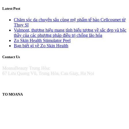
Latest Post
Chăm sóc da chuyên sâu cùng mỹ phẩm tế bào Cellcosmet từ
Thụy Sĩ
Valmont, thương hiệu mang tính biểu tượng về sắc đẹp và bậc
thầy của các phương pháp điều trị chống lão hóa
Zo Skin Health Stimulator Peel
Bạn biết gì về Zo Skin Health
Contact Us
MoanaBeauty Trung Hòa:
67 Lưu Quang Vũ, Trung Hòa, Cau Giay, Ha Noi
TO MOANA