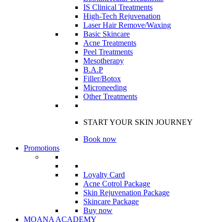
IS Clinical Treatments
High-Tech Rejuvenation
Laser Hair Remove/Waxing
Basic Skincare
Acne Treatments
Peel Treatments
Mesotherapy
B.A.P
Filler/Botox
Microneeding
Other Treatments
START YOUR SKIN JOURNEY
Book now
Promotions
Loyalty Card
Acne Cotrol Package
Skin Rejuvenation Package
Skincare Package
Buy now
MOANA ACADEMY