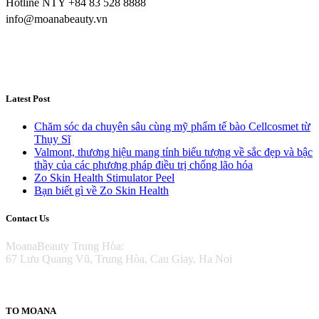
Hotline NTY +84 83 528 8888
info@moanabeauty.vn
Latest Post
Chăm sóc da chuyên sâu cùng mỹ phẩm tế bào Cellcosmet từ
Thụy Sĩ
Valmont, thương hiệu mang tính biểu tượng về sắc đẹp và bậc
thầy của các phương pháp điều trị chống lão hóa
Zo Skin Health Stimulator Peel
Bạn biết gì về Zo Skin Health
Contact Us
MoanaBeauty Trung Hòa:
67 Lưu Quang Vũ, Trung Hòa, Cau Giay, Ha Noi
TO MOANA