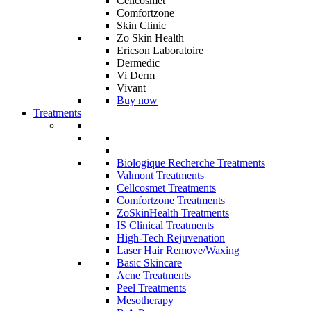
Cellcosmet
Comfortzone
Skin Clinic
Zo Skin Health
Ericson Laboratoire
Dermedic
Vi Derm
Vivant
Buy now
Treatments
Biologique Recherche Treatments
Valmont Treatments
Cellcosmet Treatments
Comfortzone Treatments
ZoSkinHealth Treatments
IS Clinical Treatments
High-Tech Rejuvenation
Laser Hair Remove/Waxing
Basic Skincare
Acne Treatments
Peel Treatments
Mesotherapy