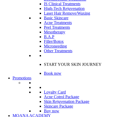
IS Clinical Treatments
High-Tech Rejuvenation
Laser Hair Remove/Waxing
Basic Skincare
Acne Treatments
Peel Treatments
Mesotherapy
B.A.P
Filler/Botox
Microneeding
Other Treatments
START YOUR SKIN JOURNEY
Book now
Promotions
Loyalty Card
Acne Cotrol Package
Skin Rejuvenation Package
Skincare Package
Buy now
MOANA ACADEMY