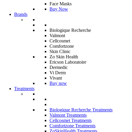
Face Masks
Buy Now
Brands
Biologique Recherche
Valmont
Cellcosmet
Comfortzone
Skin Clinic
Zo Skin Health
Ericson Laboratoire
Dermedic
Vi Derm
Vivant
Buy now
Treatments
Biologique Recherche Treatments
Valmont Treatments
Cellcosmet Treatments
Comfortzone Treatments
ZoSkinHealth Treatments