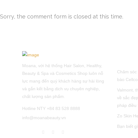
Sorry, the comment form is closed at this time.
LATEST 
Moana, với hệ thống Hair Salon, Healthy,
Chăm sóc 
Beauty & Spa và Cosmetics Shop luôn nỗ
bào Cellco
lực mang đến quý khách hàng sự hài lòng
và gắn kết bằng dịch vụ chuyên nghiệp,
Valmont, t
chất lượng sản phẩm.
về sắc đẹp
pháp điều 
Hotline NTY +84 83 528 8888
Zo Skin He
info@moanabeauty.vn
Bạn biết g