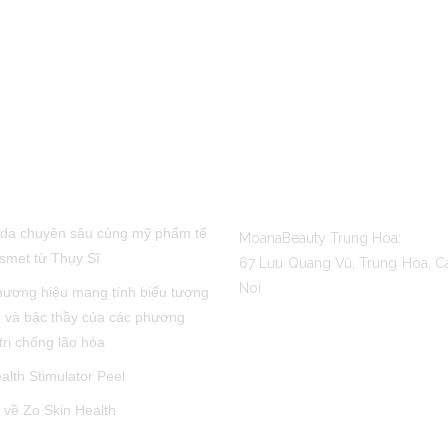
POST
CONTACT US
da chuyên sâu cùng mỹ phẩm tế
MoanaBeauty Trung Hòa:
smet từ Thụy Sĩ
67 Lưu Quang Vũ, Trung Hòa, C
Noi
hương hiệu mang tính biểu tượng
 và bậc thầy của các phương
trị chống lão hóa
alth Stimulator Peel
ì về Zo Skin Health