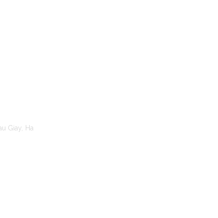
TO MOANA
au Giay, Ha