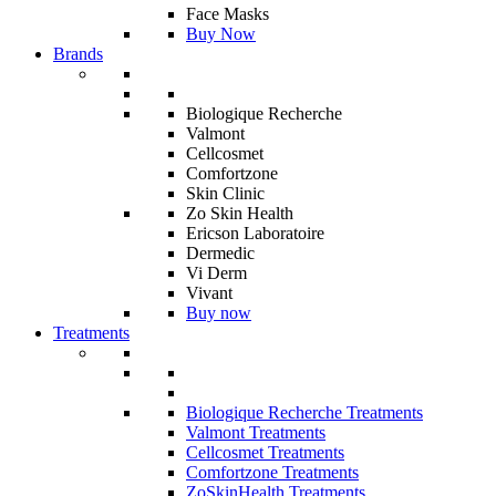
Face Masks
Buy Now
Brands
Biologique Recherche
Valmont
Cellcosmet
Comfortzone
Skin Clinic
Zo Skin Health
Ericson Laboratoire
Dermedic
Vi Derm
Vivant
Buy now
Treatments
Biologique Recherche Treatments
Valmont Treatments
Cellcosmet Treatments
Comfortzone Treatments
ZoSkinHealth Treatments