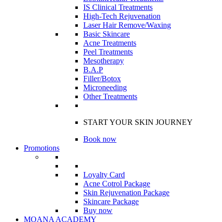
IS Clinical Treatments
High-Tech Rejuvenation
Laser Hair Remove/Waxing
Basic Skincare
Acne Treatments
Peel Treatments
Mesotherapy
B.A.P
Filler/Botox
Microneeding
Other Treatments
START YOUR SKIN JOURNEY
Book now
Promotions
Loyalty Card
Acne Cotrol Package
Skin Rejuvenation Package
Skincare Package
Buy now
MOANA ACADEMY