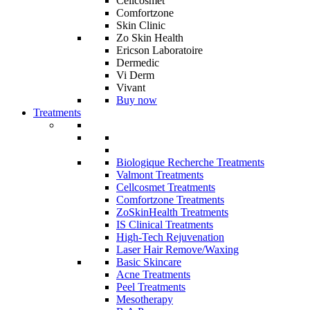
Cellcosmet
Comfortzone
Skin Clinic
Zo Skin Health
Ericson Laboratoire
Dermedic
Vi Derm
Vivant
Buy now
Treatments
Biologique Recherche Treatments
Valmont Treatments
Cellcosmet Treatments
Comfortzone Treatments
ZoSkinHealth Treatments
IS Clinical Treatments
High-Tech Rejuvenation
Laser Hair Remove/Waxing
Basic Skincare
Acne Treatments
Peel Treatments
Mesotherapy