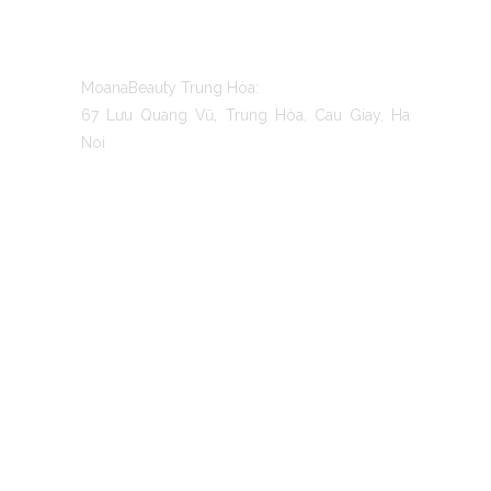
CONTACT US
MoanaBeauty Trung Hòa:
67 Lưu Quang Vũ, Trung Hòa, Cau Giay, Ha
Noi
TO MOANA