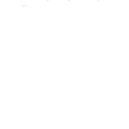
Noi
TO MOANA
@ MoanaBeauty.vn – All Rights