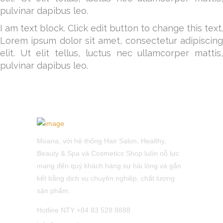
pulvinar dapibus leo.
I am text block. Click edit button to change this text.
Lorem ipsum dolor sit amet, consectetur adipiscing
elit. Ut elit tellus, luctus nec ullamcorper mattis,
pulvinar dapibus leo.
Moana, với hệ thống Hair Salon, Healthy,
Beauty & Spa và Cosmetics Shop luôn nỗ lực
mang đến quý khách hàng sự hài lòng và gắn
kết bằng dịch vụ chuyên nghiệp, chất lượng
sản phẩm.
Hotline NTY +84 83 528 8888