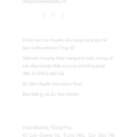
info@moanabeauty.vn
LATEST POST
Chăm sóc da chuyên sâu cùng mỹ phẩm tế
bào Cellcosmet từ Thụy Sĩ
Valmont, thương hiệu mang tính biểu tượng về
sắc đẹp và bậc thầy của các phương pháp
điều trị chống lão hóa
Zo Skin Health Stimulator Peel
Bạn biết gì về Zo Skin Health
CONTACT US
MoanaBeauty Trung Hòa:
67 Lưu Quang Vũ, Trung Hòa, Cau Giay, Ha