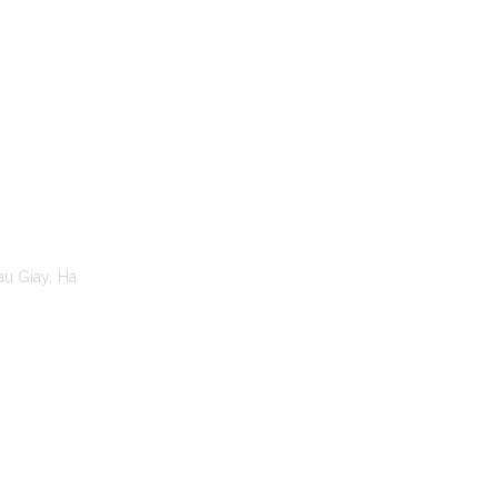
TO MOANA
au Giay, Ha