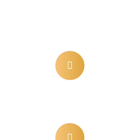
WORKING HOURS
error sit voluptatem accusa ntium doloremque.