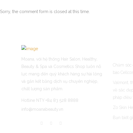
Sorry, the comment form is closed at this time.
LATEST 
Moana, với hệ thống Hair Salon, Healthy,
Chăm sóc 
Beauty & Spa và Cosmetics Shop luôn nỗ
bào Cellco
lực mang đến quý khách hàng sự hài lòng
và gắn kết bằng dịch vụ chuyên nghiệp,
Valmont, t
chất lượng sản phẩm.
về sắc đẹp
pháp điều 
Hotline NTY +84 83 528 8888
Zo Skin He
info@moanabeauty.vn
Bạn biết g