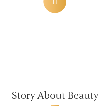
SUPREME TEAMWORK
error sit voluptatem accusa ntium doloremque.
Story About Beauty