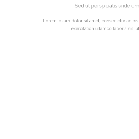
Sed ut perspiciatis unde om
Lorem ipsum dolor sit amet, consectetur adipis
exercitation ullamco laboris nisi 