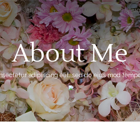
CTS
BRANDS
TREATMENTS
PROMO
About Me
sectetur adipiscing elit, sed do eius mod tempor