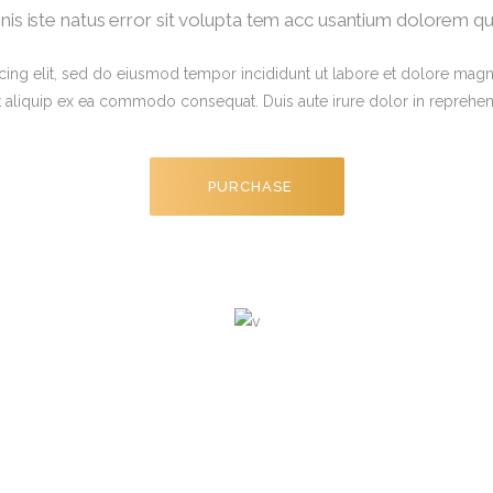
nis iste natus error sit volupta tem acc usantium dolorem 
cing elit, sed do eiusmod tempor incididunt ut labore et dolore magn
ut aliquip ex ea commodo consequat. Duis aute irure dolor in reprehende
PURCHASE