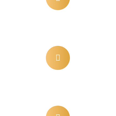
AWESOME PROJECTS
error sit voluptatem accusa ntium doloremque.
CUPS OF COFFEE
error sit voluptatem accusa ntium doloremque.