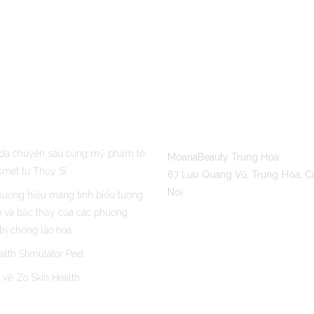
POST
CONTACT US
da chuyên sâu cùng mỹ phẩm tế
MoanaBeauty Trung Hòa:
smet từ Thụy Sĩ
67 Lưu Quang Vũ, Trung Hòa, C
Noi
hương hiệu mang tính biểu tượng
 và bậc thầy của các phương
trị chống lão hóa
alth Stimulator Peel
ì về Zo Skin Health